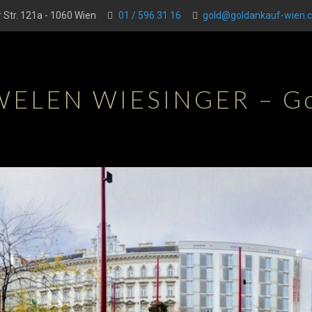
 Str. 121a - 1060 Wien
01 / 596 31 16
gold@goldankauf-wien.c
WELEN WIESINGER – Go